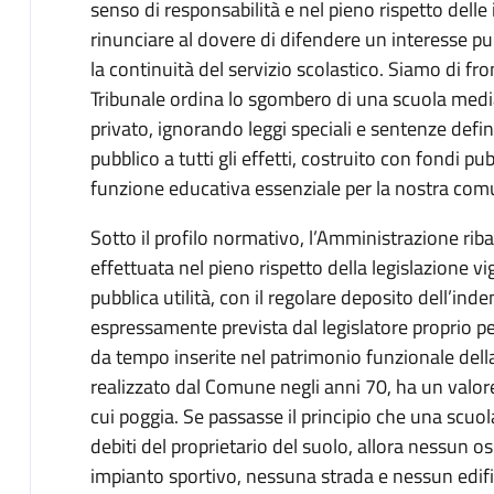
senso di responsabilità e nel pieno rispetto delle
rinunciare al dovere di difendere un interesse pub
la continuità del servizio scolastico. Siamo di fro
Tribunale ordina lo sgombero di una scuola media i
privato, ignorando leggi speciali e sentenze defi
pubblico a tutti gli effetti, costruito con fondi p
funzione educativa essenziale per la nostra comu
Sotto il profilo normativo, l’Amministrazione rib
effettuata nel pieno rispetto della legislazione v
pubblica utilità, con il regolare deposito dell’in
espressamente prevista dal legislatore proprio pe
da tempo inserite nel patrimonio funzionale della c
realizzato dal Comune negli anni 70, ha un valo
cui poggia. Se passasse il principio che una scu
debiti del proprietario del suolo, allora nessun 
impianto sportivo, nessuna strada e nessun edifici