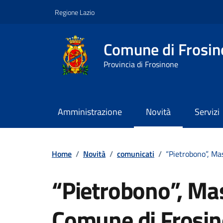
Vai ai contenuti
Vai al footer
Regione Lazio
Comune di Frosin
Provincia di Frosinone
Amministrazione
Novità
Servizi
Contenuti in evidenza
Home
/
Novità
/
comunicati
/
“Pietrobono”, Mas
“Pietrobono”, Mas
Comune di Frosino