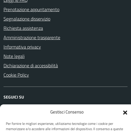
Prenotazione appuntamento
Segnalazione disservizio
Richiesta assistenza
Amministrazione trasparente
Informativa privacy
Note legali
Dichiarazione di accessibilità
Cookie Policy
SEGUICI SU
Facebook
YouTube
Instagram
WhatsApp
Telegram
Gestisci Consenso
Per fornire le migliori esperienze, utilizziamo tecnologie come i cookie per
memorizzare e/o accedere alle informazioni del dispositivo. Il consenso a queste