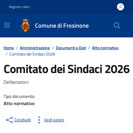
Vai ai contenuti
Vai al footer
Regione Lazio
Comune di Frosinone
Contenuti in evidenza
Home
/
Amministrazione
/
Documenti e Dati
/
Atto normativo
/
Comitato dei Sindaci 2026
Comitato dei Sindaci 2026
Dettagli del documento
Deliberazioni
Tipo documento:
Atto normativo
Condividi
Vedi azioni