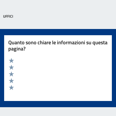
UFFICI
Quanto sono chiare le informazioni su questa
pagina?
Valuta 5 stelle su 5
Valuta 4 stelle su 5
Valuta 3 stelle su 5
Valuta 2 stelle su 5
Valuta 1 stelle su 5