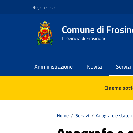
Vai ai contenuti
Vai al footer
Regione Lazio
Comune di Frosin
Provincia di Frosinone
Amministrazione
Novità
Servizi
Contenuti in evidenza
Cinema sotto
Home
/
Servizi
/
Anagrafe e stato c