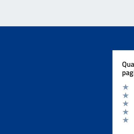
Qua
pag
Valut
Valut
Valut
Valut
Valut