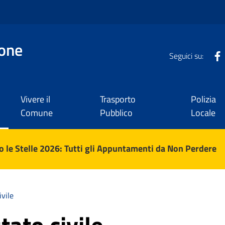
one
Seguici su:
Vivere il
Trasporto
Polizia
Comune
Pubblico
Locale
 le Stelle 2026: Tutti gli Appuntamenti da Non Perdere
ivile