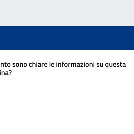
nto sono chiare le informazioni su questa
ina?
a 5 stelle su 5
a 4 stelle su 5
a 3 stelle su 5
a 2 stelle su 5
a 1 stelle su 5