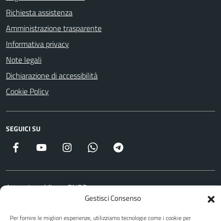
Richiesta assistenza
Amministrazione trasparente
Informativa privacy
Note legali
Dichiarazione di accessibilità
Cookie Policy
SEGUICI SU
Facebook
YouTube
Instagram
WhatsApp
Telegram
Attuazione Misure PNRR
Gestisci Consenso
Piano di miglioramento del sito
Per fornire le migliori esperienze, utilizziamo tecnologie come i cookie per