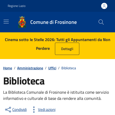
Vai ai contenuti
Vai al footer
Regione Lazio
Comune di Frosinone
Contenuti in evidenza
Cinema sotto le Stelle 2026: Tutti gli Appuntamenti da Non
Perdere
Dettagli
Home
/
Amministrazione
/
Uffici
/
Biblioteca
Biblioteca
La Biblioteca Comunale di Frosinone è istituita come servizio
informativo e culturale di base da rendere alla comunità.
Condividi
Vedi azioni