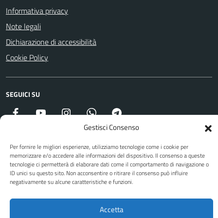
Informativa privacy
Note legali
Dichiarazione di accessibilità
Cookie Policy
SEGUICI SU
Facebook
YouTube
Instagram
WhatsApp
Telegram
Gestisci Consenso
Per fornire le migliori esperienze, utilizziamo tecnologie come i cookie per
Attuazione Misure PNRR
memorizzare e/o accedere alle informazioni del dispositivo. Il consenso a queste
Piano di miglioramento del sito
tecnologie ci permetterà di elaborare dati come il comportamento di navigazione o
ID unici su questo sito. Non acconsentire o ritirare il consenso può influire
negativamente su alcune caratteristiche e funzioni.
Sito web a cura di Yes I Code
Accetta