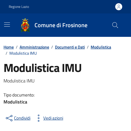
Vai ai contenuti
Vai al footer
Regione Lazio
Comune di Frosinone
Contenuti in evidenza
Home
/
Amministrazione
/
Documenti e Dati
/
Modulistica
/
Modulistica IMU
Modulistica IMU
Dettagli del documento
Modulistica IMU
Tipo documento:
Modulistica
Condividi
Vedi azioni