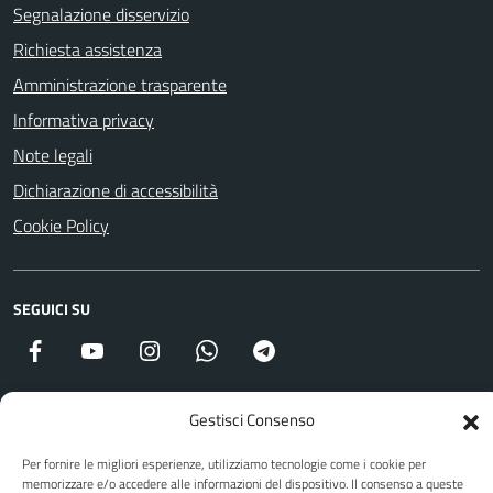
Segnalazione disservizio
Richiesta assistenza
Amministrazione trasparente
Informativa privacy
Note legali
Dichiarazione di accessibilità
Cookie Policy
SEGUICI SU
Facebook
YouTube
Instagram
WhatsApp
Telegram
Gestisci Consenso
Attuazione Misure PNRR
Per fornire le migliori esperienze, utilizziamo tecnologie come i cookie per
Piano di miglioramento del sito
memorizzare e/o accedere alle informazioni del dispositivo. Il consenso a queste