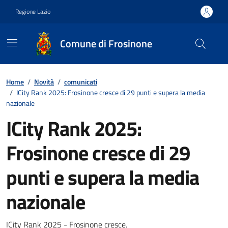
Vai ai contenuti
Vai al footer
Regione Lazio
Comune di Frosinone
Contenuti in evidenza
Home
/
Novità
/
comunicati
/
ICity Rank 2025: Frosinone cresce di 29 punti e supera la media
nazionale
ICity Rank 2025:
Frosinone cresce di 29
punti e supera la media
nazionale
ICity Rank 2025 - Frosinone cresce.