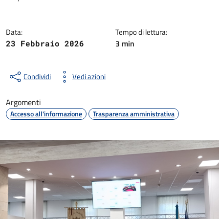
Dettagli della notizia
Data:
Tempo di lettura:
3 min
23 Febbraio 2026
Condividi
Vedi azioni
Argomenti
Accesso all'informazione
Trasparenza amministrativa