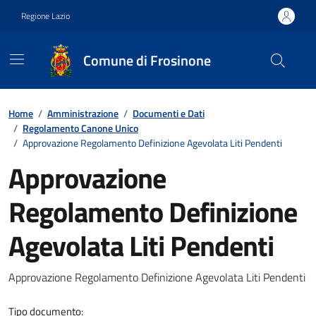
Vai ai contenuti
Vai al footer
Regione Lazio
Comune di Frosinone
Contenuti in evidenza
Home
/
Amministrazione
/
Documenti e Dati
/
Regolamento Canone Unico
/
Approvazione Regolamento Definizione Agevolata Liti Pendenti
Approvazione
Regolamento Definizione
Agevolata Liti Pendenti
Dettagli del documento
Approvazione Regolamento Definizione Agevolata Liti Pendenti
Tipo documento: