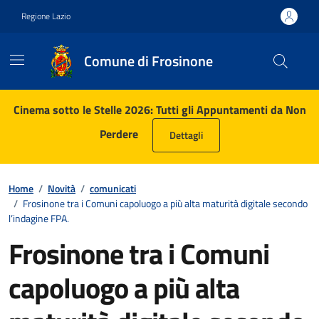
Vai ai contenuti
Vai al footer
Regione Lazio
Comune di Frosinone
Contenuti in evidenza
Cinema sotto le Stelle 2026: Tutti gli Appuntamenti da Non
Perdere
Dettagli
Home
/
Novità
/
comunicati
/
Frosinone tra i Comuni capoluogo a più alta maturità digitale secondo
l’indagine FPA.
Frosinone tra i Comuni
capoluogo a più alta