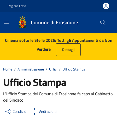
Vai ai contenuti
Vai al footer
Regione Lazio
Comune di Frosinone
Contenuti in evidenza
Cinema sotto le Stelle 2026: Tutti gli Appuntamenti da Non
Perdere
Dettagli
Home
/
Amministrazione
/
Uffici
/
Ufficio Stampa
Ufficio Stampa
L'Ufficio Stampa del Comune di Frosinone fa capo al Gabinetto
del Sindaco
Condividi
Vedi azioni