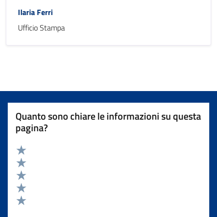
Ilaria Ferri
Ufficio Stampa
Quanto sono chiare le informazioni su questa
pagina?
Valuta 5 stelle su 5
Valuta 4 stelle su 5
Valuta 3 stelle su 5
Valuta 2 stelle su 5
Valuta 1 stelle su 5