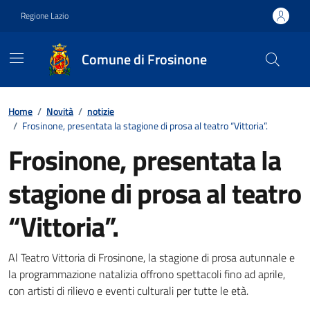
Vai ai contenuti
Vai al footer
Regione Lazio
Comune di Frosinone
Contenuti in evidenza
Home
/
Novità
/
notizie
/
Frosinone, presentata la stagione di prosa al teatro “Vittoria”.
Frosinone, presentata la
stagione di prosa al teatro
“Vittoria”.
Dettagli della notizia
Al Teatro Vittoria di Frosinone, la stagione di prosa autunnale e
la programmazione natalizia offrono spettacoli fino ad aprile,
con artisti di rilievo e eventi culturali per tutte le età.