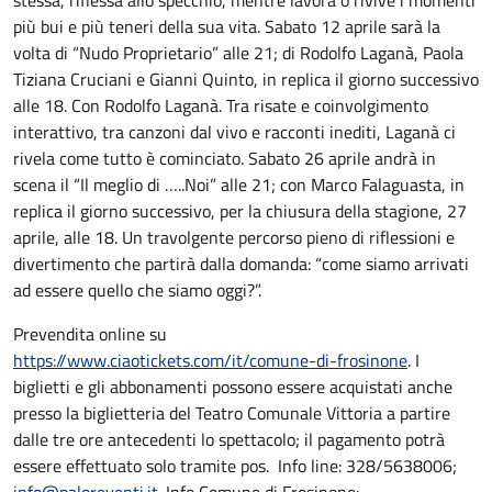
stessa, riflessa allo specchio, mentre lavora o rivive i momenti
più bui e più teneri della sua vita. Sabato 12 aprile sarà la
volta di “Nudo Proprietario” alle 21; di Rodolfo Laganà, Paola
Tiziana Cruciani e Gianni Quinto, in replica il giorno successivo
alle 18. Con Rodolfo Laganà. Tra risate e coinvolgimento
interattivo, tra canzoni dal vivo e racconti inediti, Laganà ci
rivela come tutto è cominciato. Sabato 26 aprile andrà in
scena il “Il meglio di …..Noi” alle 21; con Marco Falaguasta, in
replica il giorno successivo, per la chiusura della stagione, 27
aprile, alle 18. Un travolgente percorso pieno di riflessioni e
divertimento che partirà dalla domanda: “come siamo arrivati
ad essere quello che siamo oggi?”.
Prevendita online su
https://www.ciaotickets.com/it/comune-di-frosinone
. I
biglietti e gli abbonamenti possono essere acquistati anche
presso la biglietteria del Teatro Comunale Vittoria a partire
dalle tre ore antecedenti lo spettacolo; il pagamento potrà
essere effettuato solo tramite pos. Info line: 328/5638006;