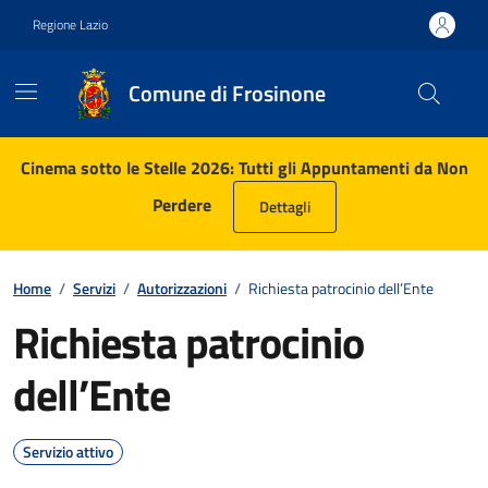
Vai ai contenuti
Vai al footer
Regione Lazio
Comune di Frosinone
Contenuti in evidenza
Cinema sotto le Stelle 2026: Tutti gli Appuntamenti da Non
Perdere
Dettagli
Home
/
Servizi
/
Autorizzazioni
/
Richiesta patrocinio dell’Ente
Richiesta patrocinio
dell’Ente
Servizio attivo