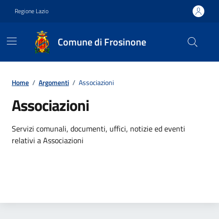
Vai ai contenuti
Vai al footer
Regione Lazio
Comune di Frosinone
Contenuti in evidenza
Home
/
Argomenti
/
Associazioni
Associazioni
Dettagli dell'argomento
Servizi comunali, documenti, uffici, notizie ed eventi
relativi a Associazioni