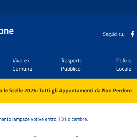
one
Seguici su:
Vivere il
Trasporto
Polizia
Comune
Pubblico
Locale
 le Stelle 2026: Tutti gli Appuntamenti da Non Perdere
ento lampade votive entro il 31 dicembre.