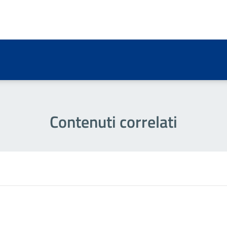
a 2 stelle su 5
a 1 stelle su 5
Contenuti correlati