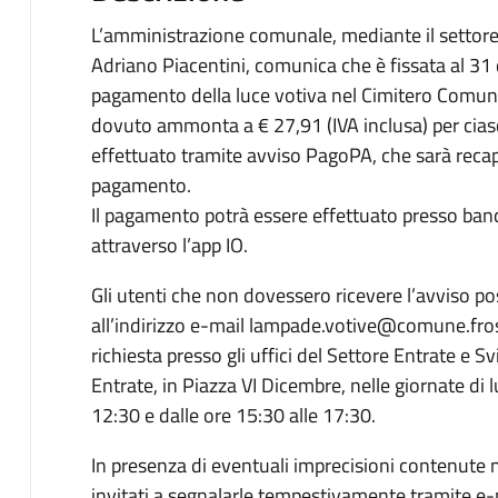
L’amministrazione comunale, mediante il settore t
Adriano Piacentini, comunica che è fissata al 31
pagamento della luce votiva nel Cimitero Comunal
dovuto ammonta a € 27,91 (IVA inclusa) per cias
effettuato tramite avviso PagoPA, che sarà reca
pagamento.
Il pagamento potrà essere effettuato presso banch
attraverso l’app IO.
Gli utenti che non dovessero ricevere l’avviso p
all’indirizzo e-mail lampade.votive@comune.frosin
richiesta presso gli uffici del Settore Entrate e 
Entrate, in Piazza VI Dicembre, nelle giornate di l
12:30 e dalle ore 15:30 alle 17:30.
In presenza di eventuali imprecisioni contenute n
invitati a segnalarle tempestivamente tramite e-m