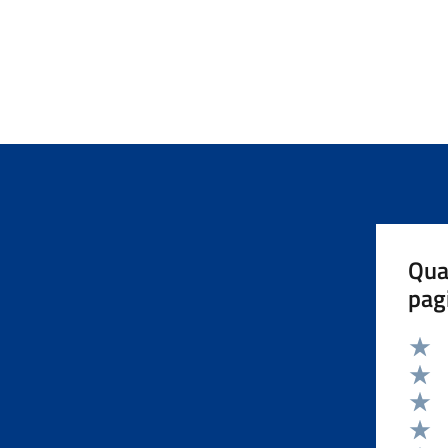
Qua
pag
Valut
Valut
Valut