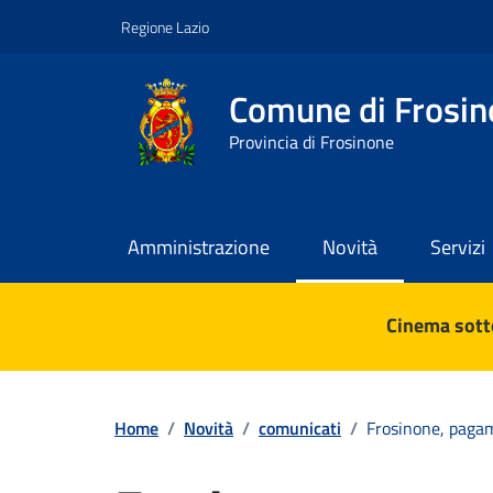
Vai ai contenuti
Vai al footer
Regione Lazio
Comune di Frosin
Provincia di Frosinone
Amministrazione
Novità
Servizi
Contenuti in evidenza
Cinema sotto
Home
/
Novità
/
comunicati
/
Frosinone, pagam