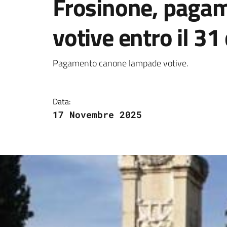
Frosinone, paga
votive entro il 31
Dettagli della notizi
Pagamento canone lampade votive.
Data:
17 Novembre 2025