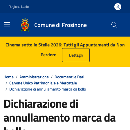
Vai ai contenuti
Vai al footer
Regione Lazio
Comune di Frosinone
Contenuti in evidenza
Cinema sotto le Stelle 2026: Tutti gli Appuntamenti da Non
Perdere
Dettagli
Home
/
Amministrazione
/
Documenti e Dati
/
Canone Unico Patrimoniale e Mercatale
/
Dichiarazione di annullamento marca da bollo
Dichiarazione di
annullamento marca da