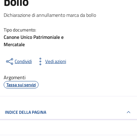
bollo
Dettagli del documento
Dichiarazione di annullamento marca da bollo
Tipo documento:
Canone Unico Patrimoniale e
Mercatale
Condividi
Vedi azioni
Argomenti
Tassa sui servizi
INDICE DELLA PAGINA