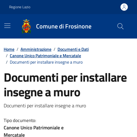
Vai ai contenuti
Vai al footer
Regione Lazio
Comune di Frosinone
Contenuti in evidenza
Home
/
Amministrazione
/
Documenti e Dati
/
Canone Unico Patrimoniale e Mercatale
/
Documenti per installare insegne a muro
Documenti per installare
insegne a muro
Dettagli del documento
Documenti per installare insegne a muro
Tipo documento:
Canone Unico Patrimoniale e
Mercatale