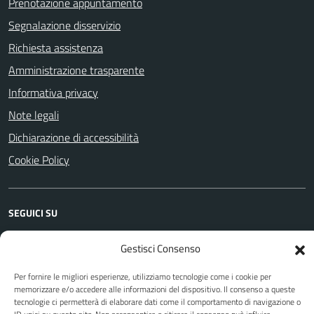
Prenotazione appuntamento
Segnalazione disservizio
Richiesta assistenza
Amministrazione trasparente
Informativa privacy
Note legali
Dichiarazione di accessibilità
Cookie Policy
SEGUICI SU
Facebook
YouTube
Instagram
WhatsApp
Telegram
Gestisci Consenso
Per fornire le migliori esperienze, utilizziamo tecnologie come i cookie per
memorizzare e/o accedere alle informazioni del dispositivo. Il consenso a queste
Attuazione Misure PNRR
tecnologie ci permetterà di elaborare dati come il comportamento di navigazione o
Piano di miglioramento del sito