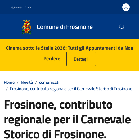
Vai ai contenuti
Vai al footer
Regione Lazio
Comune di Frosinone
Contenuti in evidenza
Cinema sotto le Stelle 2026: Tutti gli Appuntamenti da Non
Perdere
Dettagli
Home
/
Novità
/
comunicati
/
Frosinone, contributo regionale per il Carnevale Storico di Frosinone.
Frosinone, contributo
regionale per il Carnevale
Storico di Frosinone.