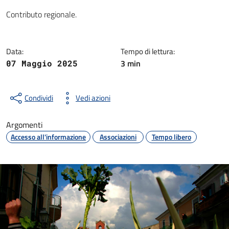
Dettagli della notizia
Contributo regionale.
Data:
Tempo di lettura:
3 min
07 Maggio 2025
Condividi
Vedi azioni
Argomenti
Accesso all'informazione
Associazioni
Tempo libero