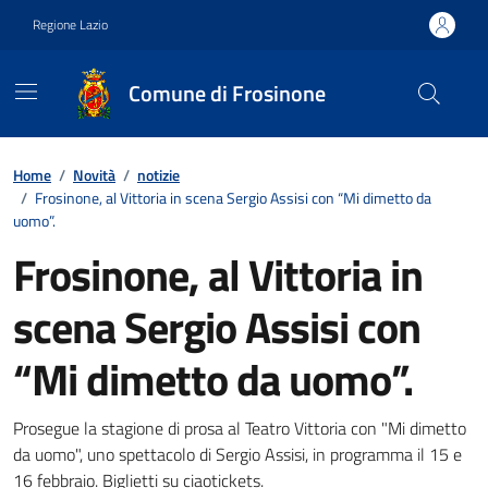
Vai ai contenuti
Vai al footer
Regione Lazio
Comune di Frosinone
Contenuti in evidenza
Home
/
Novità
/
notizie
/
Frosinone, al Vittoria in scena Sergio Assisi con “Mi dimetto da
uomo”.
Frosinone, al Vittoria in
scena Sergio Assisi con
“Mi dimetto da uomo”.
Dettagli della notizia
Prosegue la stagione di prosa al Teatro Vittoria con "Mi dimetto
da uomo", uno spettacolo di Sergio Assisi, in programma il 15 e
16 febbraio. Biglietti su ciaotickets.