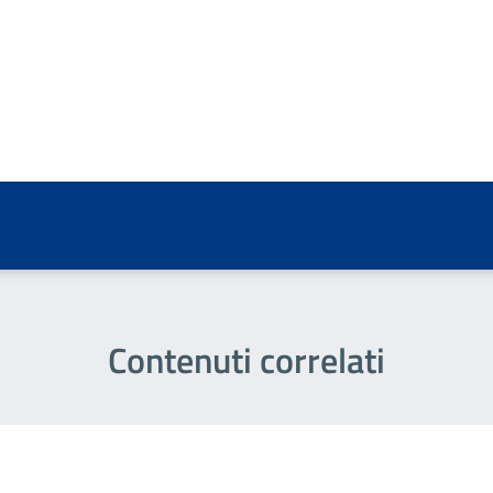
a 5 stelle su 5
a 4 stelle su 5
a 3 stelle su 5
a 2 stelle su 5
a 1 stelle su 5
Contenuti correlati