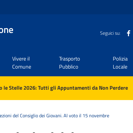
one
Seguici su:
Vivere il
Trasporto
Polizia
Comune
Pubblico
Locale
 le Stelle 2026: Tutti gli Appuntamenti da Non Perdere
lezioni del Consiglio dei Giovani. Al voto il 15 novembre