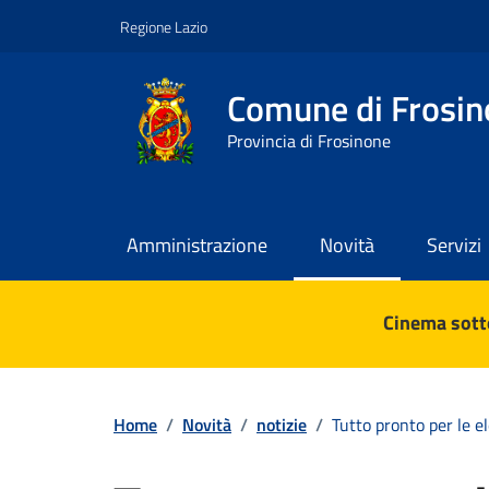
Vai ai contenuti
Vai al footer
Regione Lazio
Comune di Frosin
Provincia di Frosinone
Amministrazione
Novità
Servizi
Contenuti in evidenza
Cinema sotto
Home
/
Novità
/
notizie
/
Tutto pronto per le e