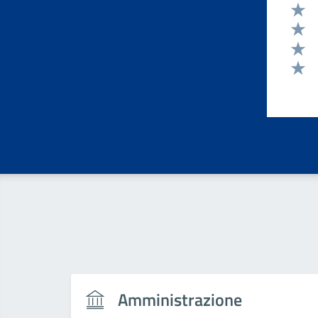
Valut
Valut
Valut
Valut
Valut
Amministrazione