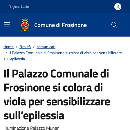
Vai ai contenuti
Vai al footer
Regione Lazio
Comune di Frosinone
Contenuti in evidenza
Home
/
Novità
/
comunicati
/
Il Palazzo Comunale di Frosinone si colora di viola per sensibilizzare
sull’epilessia
Il Palazzo Comunale di
Frosinone si colora di
viola per sensibilizzare
sull’epilessia
Illuminazione Palazzo Munari.