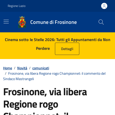
Vai ai contenuti
Vai al footer
Regione Lazio
Comune di Frosinone
Contenuti in evidenza
Cinema sotto le Stelle 2026: Tutti gli Appuntamenti da Non
Perdere
Dettagli
Home
/
Novità
/
comunicati
/
Frosinone, via libera Regione rogo Championnet: il commento del
Sindaco Mastrangeli
Frosinone, via libera
Regione rogo