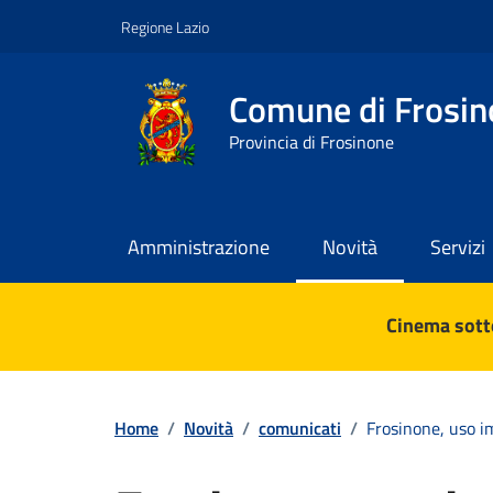
Vai ai contenuti
Vai al footer
Regione Lazio
Comune di Frosin
Provincia di Frosinone
Amministrazione
Novità
Servizi
Contenuti in evidenza
Cinema sotto
Home
/
Novità
/
comunicati
/
Frosinone, uso im