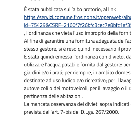
È stata pubblicata sull’albo pretorio, al link
https://servizi.comune.frosinone.it/openweb/alb
id=75429&CSRF=2160f7f26bfc3cec7e8bfc1af
, l’ordinanza che vieta l’uso improprio della fornit
Al fine di garantire una fornitura adeguata dell’
stesso gestore, si è reso quindi necessario il pr
È stata quindi emessa l’ordinanza con divieto, d
utilizzare l’acqua potabile fornita dal gestore: per 
giardini e/o i prati; per riempire, in ambito domest
destinate ad uso ludico e/o ricreativo; per il lav
autoveicoli o dei motoveicoli; per il lavaggio o il 
pertinenza delle abitazioni.
La mancata osservanza dei divieti sopra indicati
prevista dall'art. 7-bis del D.Lgs. 267/2000.