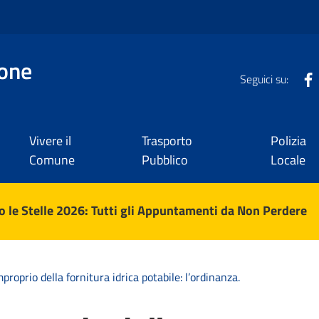
one
Seguici su:
Vivere il
Trasporto
Polizia
Comune
Pubblico
Locale
 le Stelle 2026: Tutti gli Appuntamenti da Non Perdere
proprio della fornitura idrica potabile: l’ordinanza.