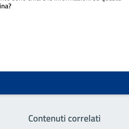
ina?
a 5 stelle su 5
a 4 stelle su 5
a 3 stelle su 5
a 2 stelle su 5
a 1 stelle su 5
Contenuti correlati