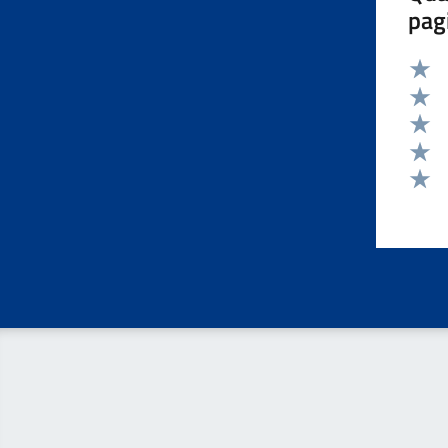
pag
Valut
Valut
Valut
Valut
Valut