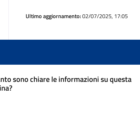
Ultimo aggiornamento:
02/07/2025, 17:05
nto sono chiare le informazioni su questa
ina?
a 5 stelle su 5
a 4 stelle su 5
a 3 stelle su 5
a 2 stelle su 5