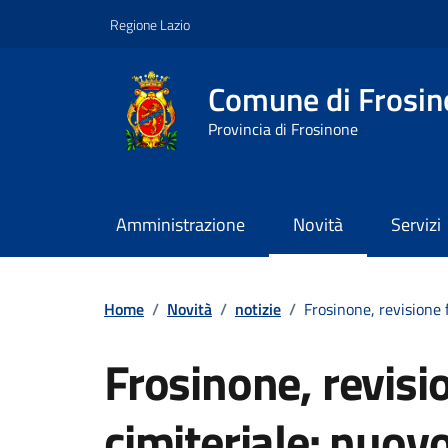
Vai ai contenuti
Vai al footer
Regione Lazio
Comune di Frosin
Provincia di Frosinone
Amministrazione
Novità
Servizi
Contenuti in evidenza
Home
/
Novità
/
notizie
/
Frosinone, revisione 
Frosinone, revisio
cimiteriale: nuov