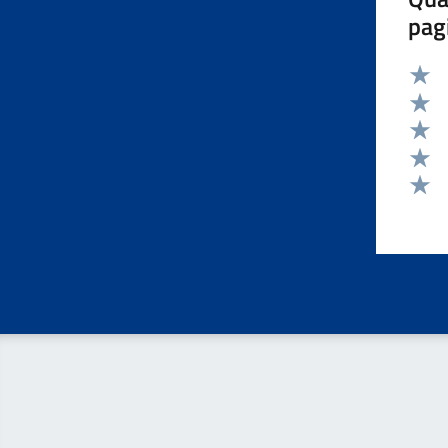
pag
Valut
Valut
Valut
Valut
Valut