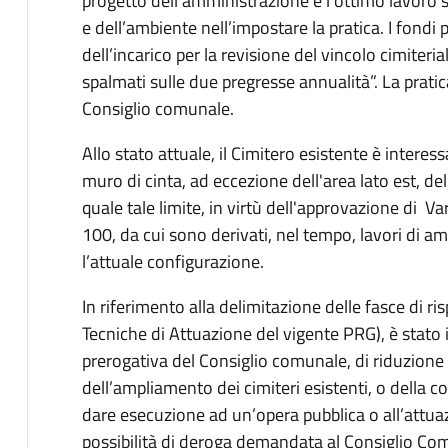
progetto dell’amministrazione e l’ottimo lavoro sv
e dell’ambiente nell’impostare la pratica. I fondi
dell’incarico per la revisione del vincolo cimiteria
spalmati sulle due pregresse annualità”. La pratic
Consiglio comunale.
Allo stato attuale, il Cimitero esistente è interes
muro di cinta, ad eccezione dell'area lato est, del
quale tale limite, in virtù dell'approvazione di Va
100, da cui sono derivati, nel tempo, lavori di 
l’attuale configurazione.
In riferimento alla delimitazione delle fasce di r
Tecniche di Attuazione del vigente PRG), è stato 
prerogativa del Consiglio comunale, di riduzione 
dell’ampliamento dei cimiteri esistenti, o della c
dare esecuzione ad un’opera pubblica o all’attuaz
possibilità di deroga demandata al Consiglio Com