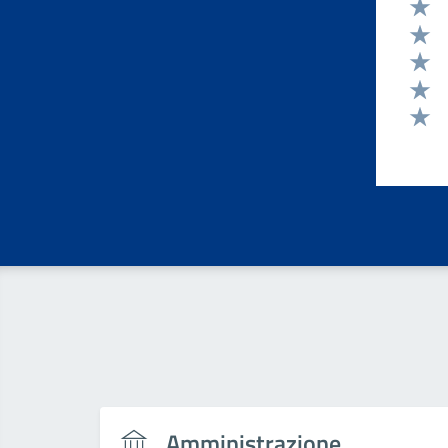
Valut
Valut
Valut
Valut
Valut
Amministrazione