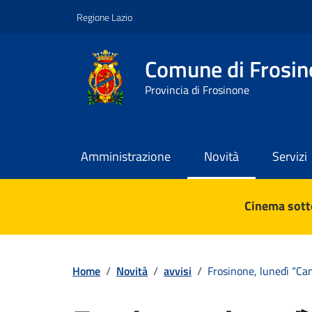
Vai ai contenuti
Vai al footer
Regione Lazio
Comune di Frosin
Provincia di Frosinone
Amministrazione
Novità
Servizi
Contenuti in evidenza
Cinema sotto
Home
/
Novità
/
avvisi
/
Frosinone, lunedì “Ca