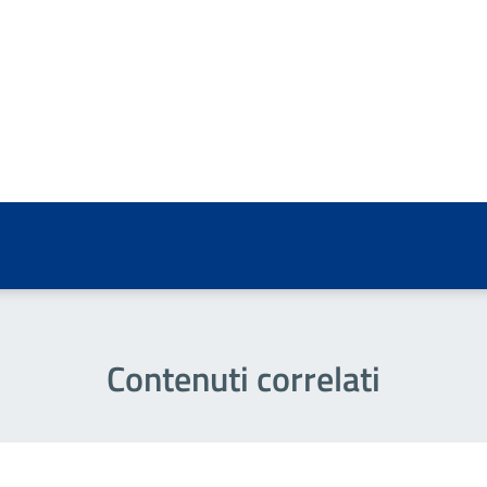
a 5 stelle su 5
a 4 stelle su 5
a 3 stelle su 5
a 2 stelle su 5
a 1 stelle su 5
Contenuti correlati