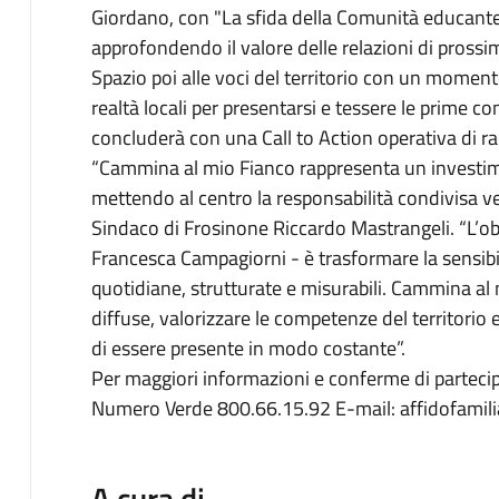
Giordano, con "La sfida della Comunità educante:
approfondendo il valore delle relazioni di prossim
Spazio poi alle voci del territorio con un momen
realtà locali per presentarsi e tessere le prime co
concluderà con una Call to Action operativa di rac
“Cammina al mio Fianco rappresenta un investim
mettendo al centro la responsabilità condivisa ver
Sindaco di Frosinone Riccardo Mastrangeli. “L’obi
Francesca Campagiorni - è trasformare la sensibilit
quotidiane, strutturate e misurabili. Cammina al
diffuse, valorizzare le competenze del territori
di essere presente in modo costante”.
Per maggiori informazioni e conferme di parteci
Numero Verde 800.66.15.92 E-mail: affidofamil
A cura di