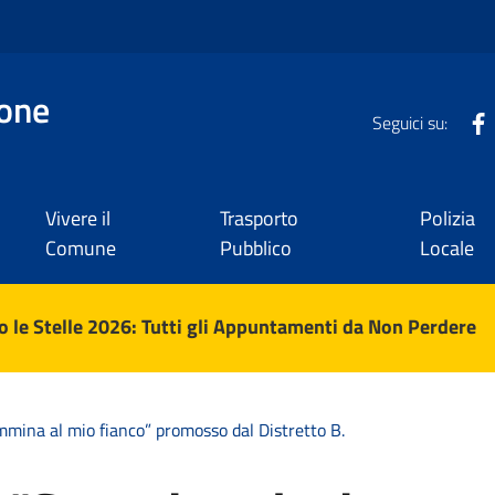
one
Seguici su:
Vivere il
Trasporto
Polizia
Comune
Pubblico
Locale
 le Stelle 2026: Tutti gli Appuntamenti da Non Perdere
mmina al mio fianco” promosso dal Distretto B.