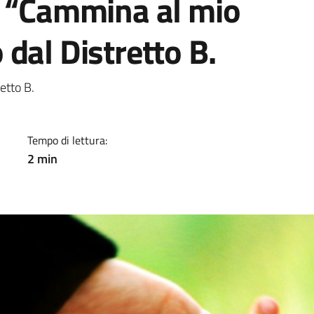
ì “Cammina al mio
dal Distretto B.
a
etto B.
Tempo di lettura:
2 min