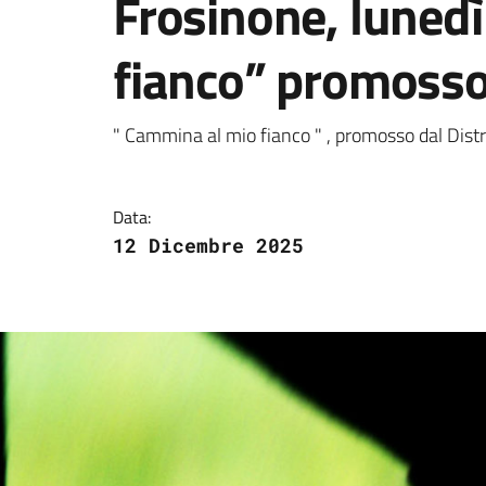
Frosinone, luned
fianco” promosso 
Dettagli della notizi
" Cammina al mio fianco " , promosso dal Distr
Data:
12 Dicembre 2025