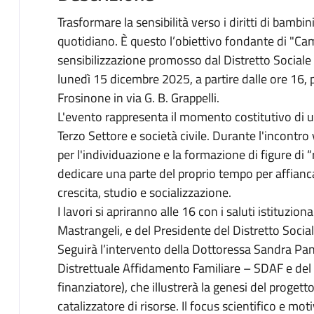
Trasformare la sensibilità verso i diritti di bamb
quotidiano. È questo l’obiettivo fondante di "Cam
sensibilizzazione promosso dal Distretto Sociale B
lunedì 15 dicembre 2025, a partire dalle ore 16, 
Frosinone in via G. B. Grappelli.
L'evento rappresenta il momento costitutivo di un
Terzo Settore e società civile. Durante l'incontro
per l'individuazione e la formazione di figure di “r
dedicare una parte del proprio tempo per affianca
crescita, studio e socializzazione.
I lavori si apriranno alle 16 con i saluti istituzio
Mastrangeli, e del Presidente del Distretto Soci
Seguirà l’intervento della Dottoressa Sandra Pant
Distrettuale Affidamento Familiare – SDAF e del
finanziatore), che illustrerà la genesi del progett
catalizzatore di risorse. Il focus scientifico e mo