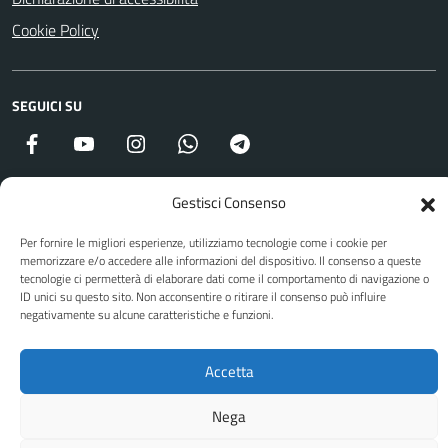
Cookie Policy
SEGUICI SU
Facebook
YouTube
Instagram
WhatsApp
Telegram
Gestisci Consenso
Attuazione Misure PNRR
Per fornire le migliori esperienze, utilizziamo tecnologie come i cookie per
Piano di miglioramento del sito
memorizzare e/o accedere alle informazioni del dispositivo. Il consenso a queste
tecnologie ci permetterà di elaborare dati come il comportamento di navigazione o
ID unici su questo sito. Non acconsentire o ritirare il consenso può influire
negativamente su alcune caratteristiche e funzioni.
Sito web a cura di Yes I Code
Accetta
Nega