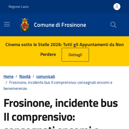
Vai ai contenuti
Vai al footer
Regione Lazio
Comune di Frosinone
Contenuti in evidenza
Cinema sotto le Stelle 2026: Tutti gli Appuntamenti da Non
Perdere
Dettagli
Home
/
Novità
/
comunicati
/
Frosinone, incidente bus II comprensivo: consegnati encomi e
benemerenze.
Frosinone, incidente bus
II comprensivo: