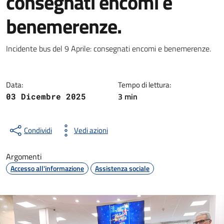
consegnati encomi e
benemerenze.
Dettagli della notizia
Incidente bus del 9 Aprile: consegnati encomi e benemerenze.
Data:
Tempo di lettura:
3 min
03 Dicembre 2025
Condividi
Vedi azioni
Argomenti
Accesso all'informazione
Assistenza sociale