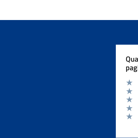
Qua
pag
Valut
Valut
Valut
Valut
Valut