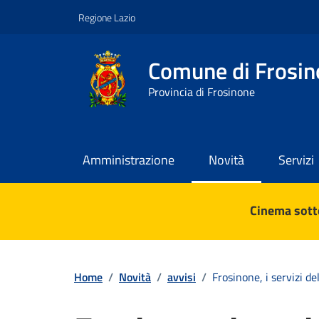
Vai ai contenuti
Vai al footer
Regione Lazio
Comune di Frosin
Provincia di Frosinone
Amministrazione
Novità
Servizi
Contenuti in evidenza
Cinema sotto
Home
/
Novità
/
avvisi
/
Frosinone, i servizi d