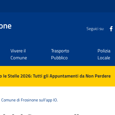
one
Seguici su:
Vivere il
Trasporto
Polizia
Comune
Pubblico
Locale
 le Stelle 2026: Tutti gli Appuntamenti da Non Perdere
el Comune di Frosinone sull’app IO.