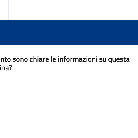
nto sono chiare le informazioni su questa
ina?
a 5 stelle su 5
a 4 stelle su 5
a 3 stelle su 5
a 2 stelle su 5
a 1 stelle su 5