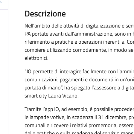
Descrizione
Nell’ambito delle attività di digitalizzazione e se
PA portate avanti dall’amministrazione, sono in fu
riferimento a pratiche e operazioni inerenti al C
compiere utilizzando comodamente, in modo sempli
elettronici.
“IO permette di interagire facilmente con l’ammini
comunicazioni, pagamenti e documenti in un'uni
portata di mano”, ha spiegato l’assessore a digit
smart city Laura Vicano.
Tramite l’app IO, ad esempio, è possibile procede
le lampade votive, in scadenza il 31 dicembre; p
comunali e ricevere i relativi promemoria; esser
delle pratiche o sulla scadenza del servizio mens