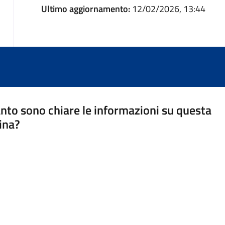
Ultimo aggiornamento:
12/02/2026, 13:44
nto sono chiare le informazioni su questa
ina?
a 5 stelle su 5
a 4 stelle su 5
a 3 stelle su 5
a 2 stelle su 5
a 1 stelle su 5