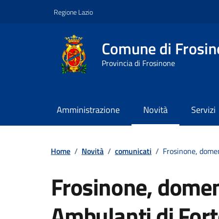
Vai ai contenuti
Vai al footer
Regione Lazio
Comune di Frosin
Provincia di Frosinone
Amministrazione
Novità
Servizi
Contenuti in evidenza
Home
/
Novità
/
comunicati
/
Frosinone, domen
Frosinone, domen
Ambulanti di Fort