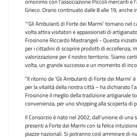
omonimo con l’associazione Piccoli mercanti e l
Grieco. Orario continuato dalle 8 alle 19, anche 
"‘Gli Ambulanti di Forte dei Marmi’ tornano ne
volta attira visitatori e appassionati di artigianat
Frosinone Riccardo Mastrangeli - Questa iniziat
per i cittadini di scoprire prodotti di eccellenza
valorizzazione per il nostro territorio. Siamo cer
volta, un grande successo e un momento di incontr
"Il ritorno de ‘Gli Ambulanti di Forte dei Marmi’ 
per la vitalità della nostra città – ha dichiarato 
Frosinone il meglio della tradizione artigianale t
convenienza, per uno shopping alla scoperta di pr
Il Consorzio è nato nel 2002, dall’unione di una 
presenti a Forte dei Marmi con la felice intuizion
piazze nazionali. Si potranno così ammirare di n