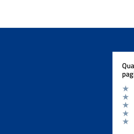
Qua
pag
Valut
Valut
Valut
Valut
Valut