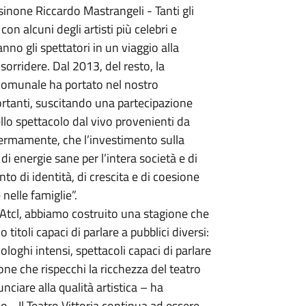
osinone Riccardo Mastrangeli - Tanti gli
n alcuni degli artisti più celebri e
o gli spettatori in un viaggio alla
 sorridere. Dal 2013, del resto, la
comunale ha portato nel nostro
mportanti, suscitando una partecipazione
llo spettacolo dal vivo provenienti da
fermamente, che l’investimento sulla
di energie sane per l’intera società e di
to di identità, di crescita e di coesione
nelle famiglie”.
’Atcl, abbiamo costruito una stagione che
toli capaci di parlare a pubblici diversi:
loghi intensi, spettacoli capaci di parlare
llone che rispecchi la ricchezza del teatro
unciare alla qualità artistica – ha
o - Il Teatro Vittoria continua ad essere