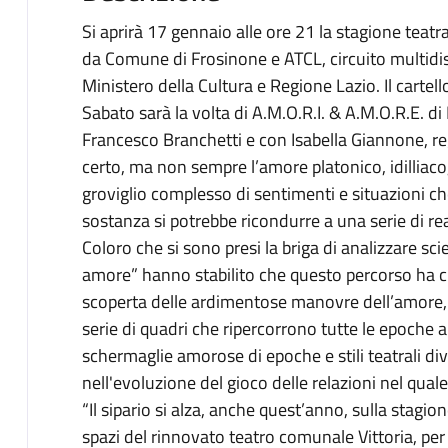
Si aprirà 17 gennaio alle ore 21 la stagione teatr
da Comune di Frosinone e ATCL, circuito multidis
Ministero della Cultura e Regione Lazio. Il cartell
Sabato sarà la volta di A.M.O.R.I. & A.M.O.R.E. d
Francesco Branchetti e con Isabella Giannone, reg
certo, ma non sempre l’amore platonico, idilliaco, p
groviglio complesso di sentimenti e situazioni ch
sostanza si potrebbe ricondurre a una serie di r
Coloro che si sono presi la briga di analizzare sc
amore” hanno stabilito che questo percorso ha ci
scoperta delle ardimentose manovre dell’amore,
serie di quadri che ripercorrono tutte le epoche ar
schermaglie amorose di epoche e stili teatrali d
nell'evoluzione del gioco delle relazioni nel qual
“Il sipario si alza, anche quest’anno, sulla stagi
spazi del rinnovato teatro comunale Vittoria, per 