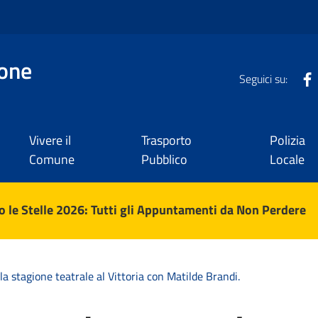
one
Seguici su:
Vivere il
Trasporto
Polizia
Comune
Pubblico
Locale
 le Stelle 2026: Tutti gli Appuntamenti da Non Perdere
 la stagione teatrale al Vittoria con Matilde Brandi.