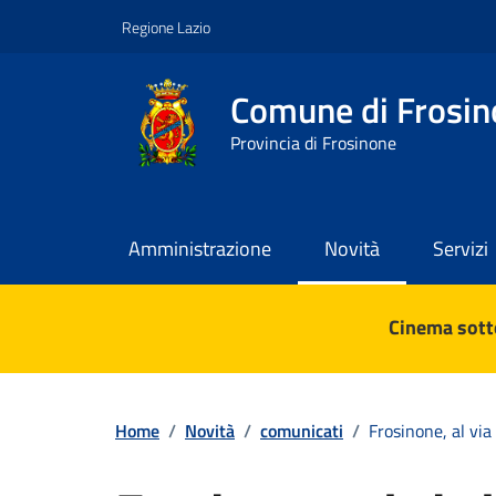
Vai ai contenuti
Vai al footer
Regione Lazio
Comune di Frosin
Provincia di Frosinone
Amministrazione
Novità
Servizi
Contenuti in evidenza
Cinema sotto
Home
/
Novità
/
comunicati
/
Frosinone, al via