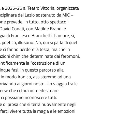
ale 2025-26 al Teatro Vittoria, organizzata
ciplinare del Lazio sostenuto da MIC –
one prevede, in tutto, otto spettacoli.
i David Conati, con Matilde Brandi e
ia di Francesco Branchetti. L’amore, sì,
oetico, illusorio. No, qui si parla di quel
e ci fanno perdere la testa, ma che in
eazioni chimiche determinate dai feromoni.
ientificamente la “costruzione di un
nque fasi. In questo percorso alla
 in modo ironico, assisteremo ad una
rivando ai giorni nostri. Un viaggio tra le
iverse che ci farà immedesimare
e ci possiamo riconoscere tutti.
one di prosa che si terrà nuovamente negli
farci vivere tutta la magia e le emozioni