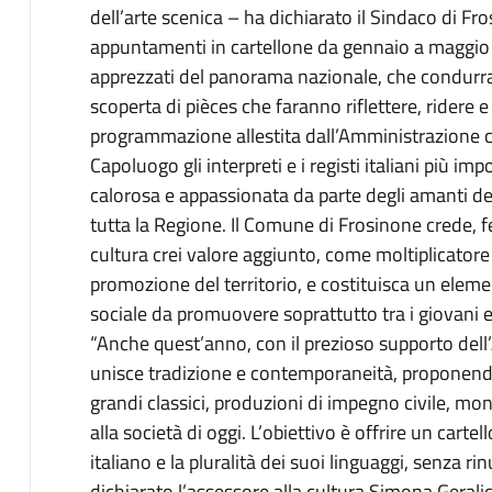
dell’arte scenica – ha dichiarato il Sindaco di Fr
appuntamenti in cartellone da gennaio a maggio co
apprezzati del panorama nazionale, che condurrann
scoperta di pièces che faranno riflettere, ridere e
programmazione allestita dall’Amministrazione 
Capoluogo gli interpreti e i registi italiani più i
calorosa e appassionata da parte degli amanti de
tutta la Regione. Il Comune di Frosinone crede, 
cultura crei valore aggiunto, come moltiplicatore 
promozione del territorio, e costituisca un elemen
sociale da promuovere soprattutto tra i giovani e 
“Anche quest’anno, con il prezioso supporto dell
unisce tradizione e contemporaneità, proponendo ti
grandi classici, produzioni di impegno civile, mono
alla società di oggi. L’obiettivo è offrire un carte
italiano e la pluralità dei suoi linguaggi, senza rin
dichiarato l’assessore alla cultura Simona Geralic