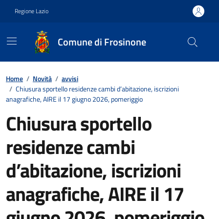
Vai ai contenuti
Vai al footer
Regione Lazio
Comune di Frosinone
Contenuti in evidenza
Home
/
Novità
/
avvisi
/
Chiusura sportello residenze cambi d’abitazione, iscrizioni
anagrafiche, AIRE il 17 giugno 2026, pomeriggio
Chiusura sportello
residenze cambi
d’abitazione, iscrizioni
anagrafiche, AIRE il 17
giugno 2026, pomeriggio