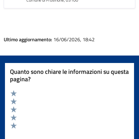
Comune di Frosinone, 03100
Ultimo aggiornamento:
16/06/2026, 18:42
Quanto sono chiare le informazioni su questa
pagina?
Valuta 5 stelle su 5
Valuta 4 stelle su 5
Valuta 3 stelle su 5
Valuta 2 stelle su 5
Valuta 1 stelle su 5