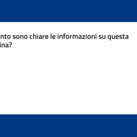
nto sono chiare le informazioni su questa
ina?
a 5 stelle su 5
a 4 stelle su 5
a 3 stelle su 5
a 2 stelle su 5
a 1 stelle su 5