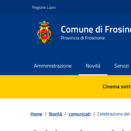
Vai ai contenuti
Vai al footer
Regione Lazio
Comune di Frosin
Provincia di Frosinone
Amministrazione
Novità
Servizi
Contenuti in evidenza
Cinema sotto
Home
/
Novità
/
comunicati
/
Celebrazione del