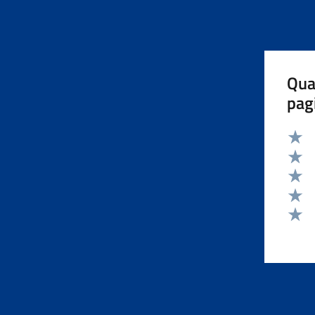
Qua
pag
Valut
Valut
Valut
Valut
Valut