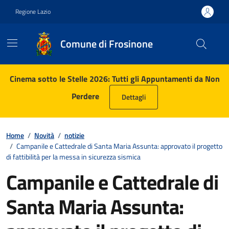
Vai ai contenuti
Vai al footer
Regione Lazio
Comune di Frosinone
Contenuti in evidenza
Cinema sotto le Stelle 2026: Tutti gli Appuntamenti da Non
Perdere
Dettagli
Home
/
Novità
/
notizie
/
Campanile e Cattedrale di Santa Maria Assunta: approvato il progetto
di fattibilità per la messa in sicurezza sismica
Campanile e Cattedrale di
Santa Maria Assunta: