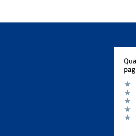
Qua
pag
Valut
Valut
Valut
Valut
Valut