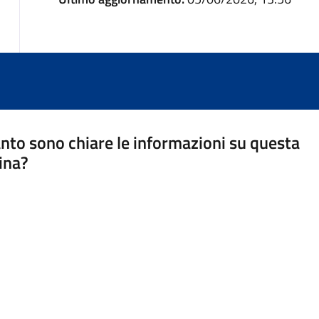
nto sono chiare le informazioni su questa
ina?
a 5 stelle su 5
a 4 stelle su 5
a 3 stelle su 5
a 2 stelle su 5
a 1 stelle su 5