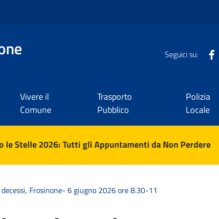
one
Seguici su:
Vivere il
Trasporto
Polizia
Comune
Pubblico
Locale
 le Stelle 2026: Tutti gli Appuntamenti da Non Perdere
 decessi, Frosinone- 6 giugno 2026 ore 8.30-11