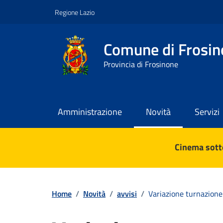
Vai ai contenuti
Vai al footer
Regione Lazio
Comune di Frosin
Provincia di Frosinone
Amministrazione
Novità
Servizi
Contenuti in evidenza
Cinema sotto
Home
/
Novità
/
avvisi
/
Variazione turnazione