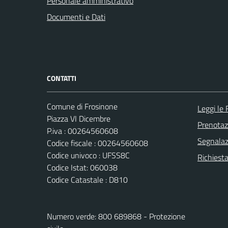
Personale amministrativo
Documenti e Dati
CONTATTI
Comune di Frosinone
Leggi le
Piazza VI Dicembre
Prenota
P.iva : 00264560608
Segnalazi
Codice fiscale : 00264560608
Codice univoco : UFSS8C
Richiest
Codice Istat: 060038
Codice Catastale : D810
Numero verde: 800 689868 - Protezione