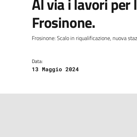
Al via i lavori per
Frosinone.
Dettagli della notizi
Frosinone: Scalo in riqualificazione, nuova sta
Data:
13 Maggio 2024