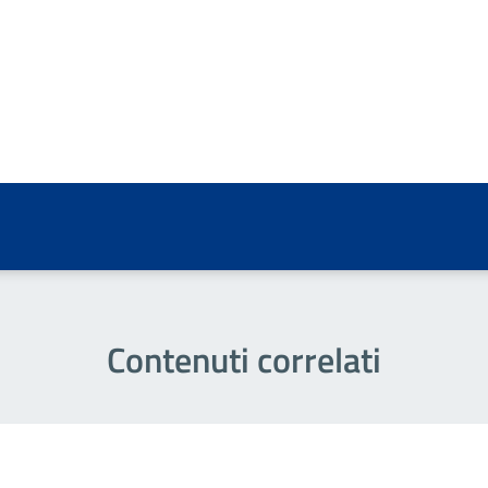
a 5 stelle su 5
a 4 stelle su 5
a 3 stelle su 5
a 2 stelle su 5
a 1 stelle su 5
Contenuti correlati