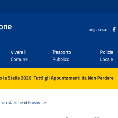
one
Seguici su:
Vivere il
Trasporto
Polizia
Comune
Pubblico
Locale
 le Stelle 2026: Tutti gli Appuntamenti da Non Perdere
nuova stazione di Frosinone.