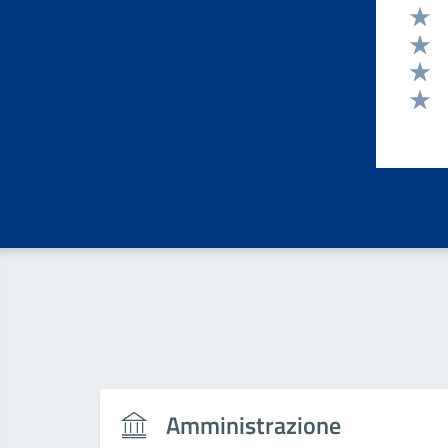
Valut
Valut
Valut
Valut
Valut
Amministrazione