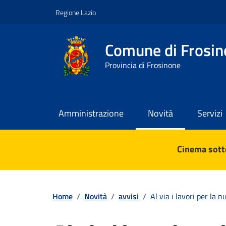
Vai ai contenuti
Vai al footer
Regione Lazio
Comune di Frosin
Provincia di Frosinone
Amministrazione
Novità
Servizi
Contenuti in evidenza
Cinema sotto
Home
/
Novità
/
avvisi
/
Al via i lavori per la 