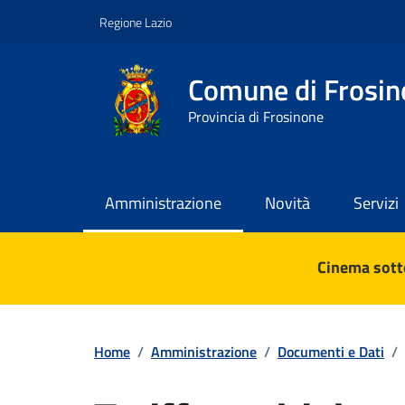
Vai ai contenuti
Vai al footer
Regione Lazio
Comune di Frosin
Provincia di Frosinone
Amministrazione
Novità
Servizi
Contenuti in evidenza
Cinema sotto
Home
/
Amministrazione
/
Documenti e Dati
/