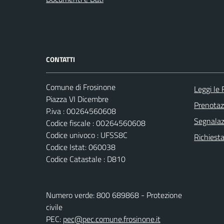
CONTATTI
Comune di Frosinone
Leggi le
Piazza VI Dicembre
Prenota
P.iva : 00264560608
Segnalazi
Codice fiscale : 00264560608
Codice univoco : UFSS8C
Richiest
Codice Istat: 060038
Codice Catastale : D810
Numero verde: 800 689868 - Protezione
civile
PEC:
pec@pec.comune.frosinone.it