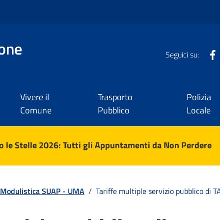
one
Seguici su:
Vivere il
Trasporto
Polizia
Comune
Pubblico
Locale
 le Stelle 2026: Tutti gli Appuntamenti da Non Perdere
Modulistica SUAP - UMA
/
Tariffe multiple servizio pubblico di