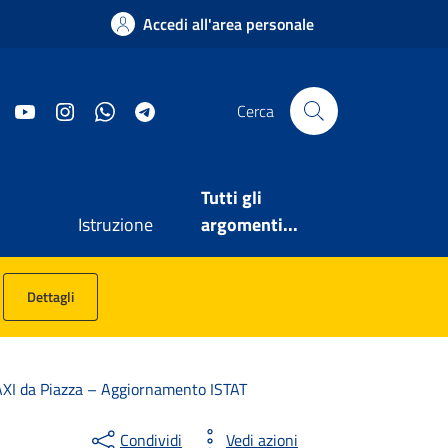
Accedi all'area personale
Facebook
YouTube
Instagram
WhatsApp
Telegram
Cerca
Tutti gli
Istruzione
argomenti...
Dettagli
 TAXI da Piazza – Aggiornamento ISTAT
Condividi
Vedi azioni