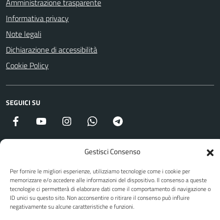
Amministrazione trasparente
Informativa privacy
Note legali
Dichiarazione di accessibilità
Cookie Policy
SEGUICI SU
Facebook
YouTube
Instagram
WhatsApp
Telegram
Gestisci Consenso
Attuazione Misure PNRR
Per fornire le migliori esperienze, utilizziamo tecnologie come i cookie per
Piano di miglioramento del sito
memorizzare e/o accedere alle informazioni del dispositivo. Il consenso a queste
tecnologie ci permetterà di elaborare dati come il comportamento di navigazione o
ID unici su questo sito. Non acconsentire o ritirare il consenso può influire
negativamente su alcune caratteristiche e funzioni.
Sito web a cura di Yes I Code