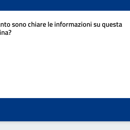
nto sono chiare le informazioni su questa
ina?
a 5 stelle su 5
a 4 stelle su 5
a 3 stelle su 5
a 2 stelle su 5
a 1 stelle su 5