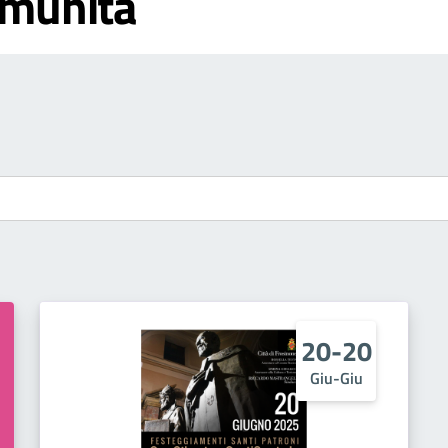
omunità
20-20
Giu-Giu