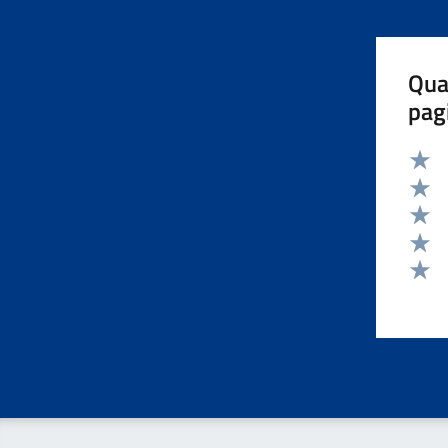
Qua
pag
Valut
Valut
Valut
Valut
Valut