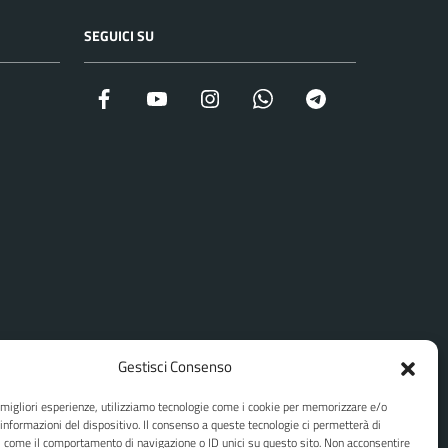
SEGUICI SU
Facebook
YouTube
Instagram
WhatsApp
Telegram
Gestisci Consenso
e migliori esperienze, utilizziamo tecnologie come i cookie per memorizzare e/o
 informazioni del dispositivo. Il consenso a queste tecnologie ci permetterà di
i come il comportamento di navigazione o ID unici su questo sito. Non acconsentire