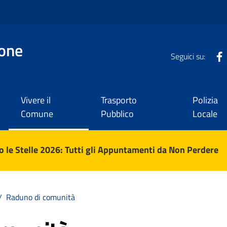
one
Seguici su:
Vivere il
Trasporto
Polizia
Comune
Pubblico
Locale
 le Stelle 2026: Tutti gli Appuntamenti da Non Perdere
/
Raduno di comunità