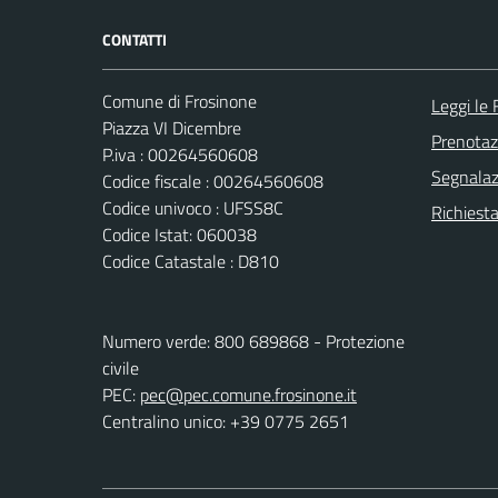
CONTATTI
Comune di Frosinone
Leggi le
Piazza VI Dicembre
Prenota
P.iva : 00264560608
Segnalazi
Codice fiscale : 00264560608
Codice univoco : UFSS8C
Richiest
Codice Istat: 060038
Codice Catastale : D810
Numero verde: 800 689868 - Protezione
civile
PEC:
pec@pec.comune.frosinone.it
Centralino unico: +39 0775 2651