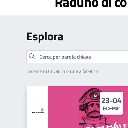
Raduno di c
Esplora
Cerca
2 elementi trovati in ordine alfabetico
23-04
Feb-Mar