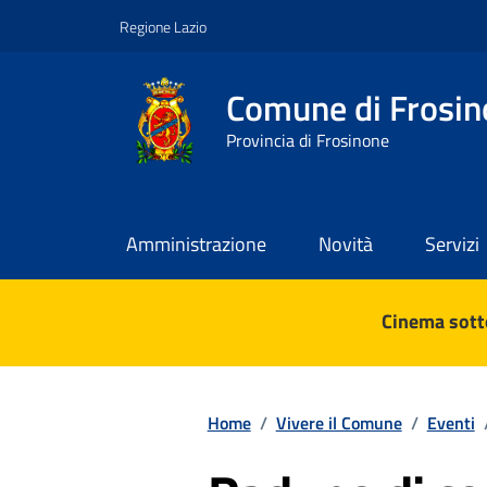
Vai ai contenuti
Vai al footer
Regione Lazio
Comune di Frosin
Provincia di Frosinone
Amministrazione
Novità
Servizi
Contenuti in evidenza
Cinema sotto
Home
/
Vivere il Comune
/
Eventi