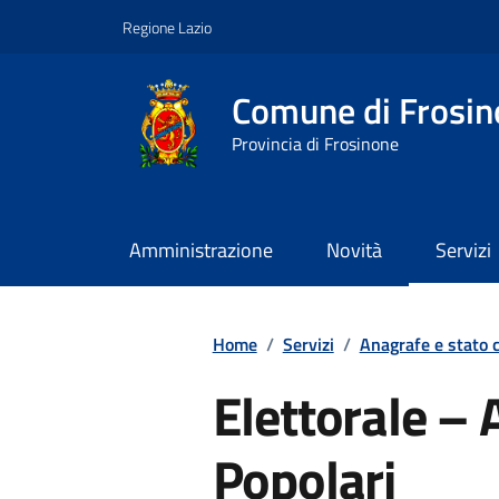
Vai ai contenuti
Vai al footer
Regione Lazio
Comune di Frosin
Provincia di Frosinone
Amministrazione
Novità
Servizi
Contenuti in evidenza
Home
/
Servizi
/
Anagrafe e stato c
Elettorale – 
Popolari