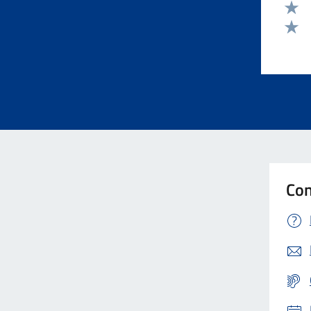
Valut
Valut
Valut
Con