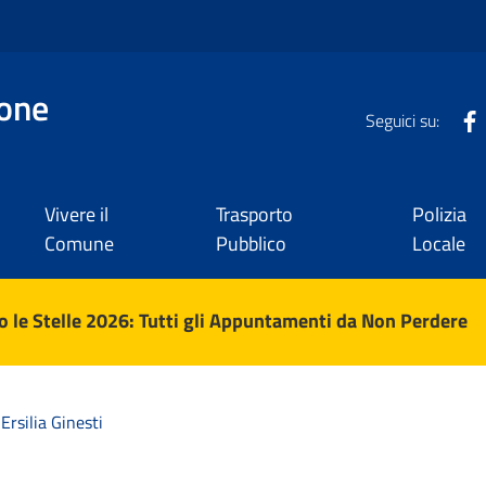
one
Seguici su:
Vivere il
Trasporto
Polizia
Comune
Pubblico
Locale
 le Stelle 2026: Tutti gli Appuntamenti da Non Perdere
Ersilia Ginesti