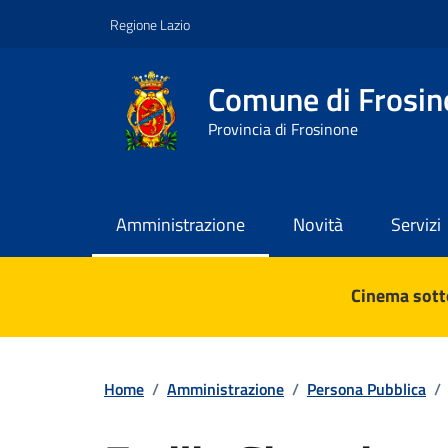
Vai ai contenuti
Vai al footer
Regione Lazio
Comune di Frosin
Provincia di Frosinone
Amministrazione
Novità
Servizi
Contenuti in evidenza
Cinema sotto
Home
/
Amministrazione
/
Persona Pubblica
/