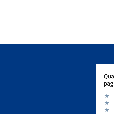
Qua
pag
Valut
Valut