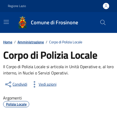
Vai ai contenuti
Vai al footer
Regione Lazio
Comune di Frosinone
Contenuti in evidenza
Home
/
Amministrazione
/
Corpo di Polizia Locale
Corpo di Polizia Locale
Il Corpo di Polizia Locale si articola in Unità Operative e, al loro
interno, in Nuclei o Servizi Operativi.
Condividi
Vedi azioni
Argomenti
Polizia Locale