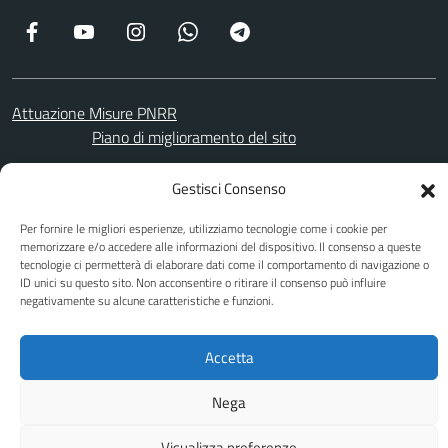
Facebook
YouTube
Instagram
WhatsApp
Telegram
Attuazione Misure PNRR
Piano di miglioramento del sito
Gestisci Consenso
Sito web a cura di Yes I Code
Per fornire le migliori esperienze, utilizziamo tecnologie come i cookie per
memorizzare e/o accedere alle informazioni del dispositivo. Il consenso a queste
tecnologie ci permetterà di elaborare dati come il comportamento di navigazione o
ID unici su questo sito. Non acconsentire o ritirare il consenso può influire
negativamente su alcune caratteristiche e funzioni.
Accetta
Nega
Visualizza preferenze