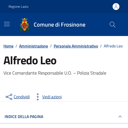
Vai ai contenuti
Vai al footer
Regione Lazio
Comune di Frosinone
Contenuti in evidenza
Home
/
Amministrazione
/
Personale Amministrativo
/
Alfredo Leo
Alfredo Leo
Vice Comandante Responsabile U.O. – Polizia Stradale
Condividi
Vedi azioni
INDICE DELLA PAGINA