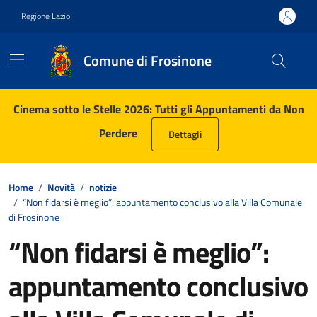
Vai ai contenuti
Vai al footer
Regione Lazio
Comune di Frosinone
Contenuti in evidenza
Cinema sotto le Stelle 2026: Tutti gli Appuntamenti da Non
Perdere
Dettagli
Home
/
Novità
/
notizie
/
“Non fidarsi è meglio”: appuntamento conclusivo alla Villa Comunale
di Frosinone
“Non fidarsi è meglio”:
appuntamento conclusivo