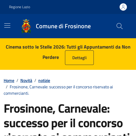
Vai ai contenuti
Vai al footer
Regione Lazio
Comune di Frosinone
Contenuti in evidenza
Cinema sotto le Stelle 2026: Tutti gli Appuntamenti da Non
Perdere
Dettagli
Home
/
Novità
/
notizie
/
Frosinone, Carnevale: successo per il concorso riservato ai
commercianti.
Frosinone, Carnevale:
successo per il concorso