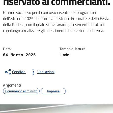
riservato ai commercianti.
Dettagli della notizia
Grande successo per il concorso inserito nel programma
dell’edizione 2025 del Carnevale Storico Frusinate e della Festa
della Radeca, con il quale si invitavano gli esercenti di tutto il
capoluogo a realizzare gli allestimenti delle vetrine sul tema.
Data:
Tempo di lettura:
1 min
04 Marzo 2025
Condividi
Vedi azioni
Argomenti
Commercio al minuto
Imprese