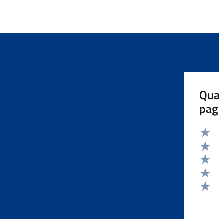
Qua
pag
Valut
Valut
Valut
Valut
Valut