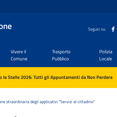
one
Seguici su:
Vivere il
Trasporto
Polizia
Comune
Pubblico
Locale
 le Stelle 2026: Tutti gli Appuntamenti da Non Perdere
e straordinaria degli applicativi “Servizi al cittadino”