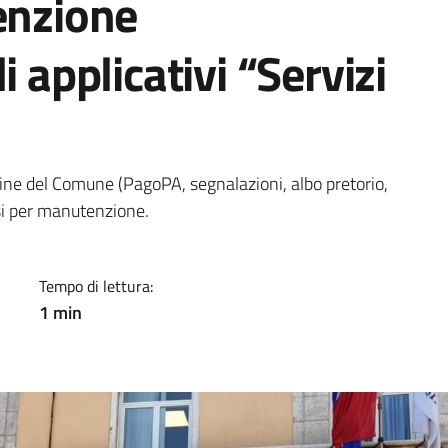
enzione
i applicativi “Servizi
a
nline del Comune (PagoPA, segnalazioni, albo pretorio,
i per manutenzione.
Tempo di lettura:
1 min