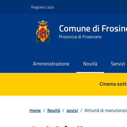
Vai ai contenuti
Vai al footer
Regione Lazio
Comune di Frosin
Provincia di Frosinone
Amministrazione
Novità
Servizi
Contenuti in evidenza
Cinema sotto
Home
/
Novità
/
avvisi
/
Attività di manutenzion