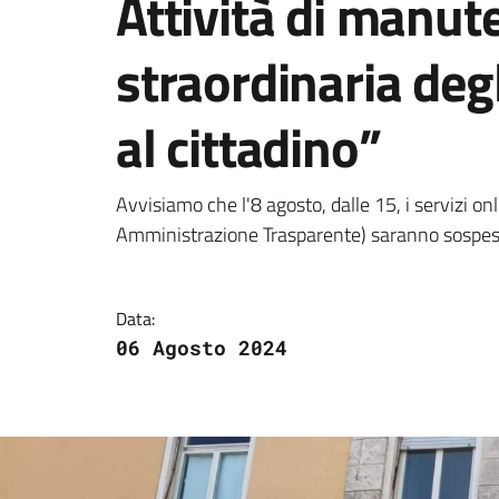
Attività di manut
straordinaria degl
al cittadino”
Dettagli della notizi
Avvisiamo che l'8 agosto, dalle 15, i servizi o
Amministrazione Trasparente) saranno sospes
Data:
06 Agosto 2024