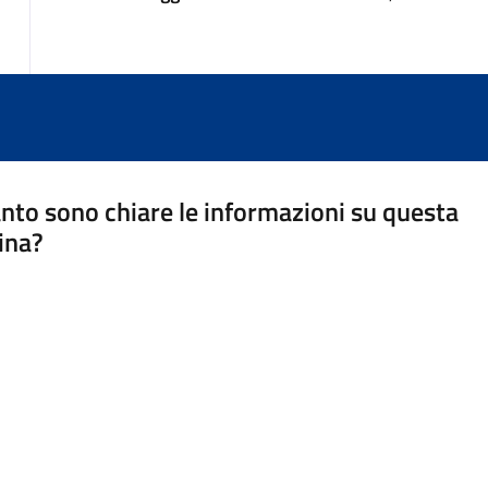
nto sono chiare le informazioni su questa
ina?
a 5 stelle su 5
a 4 stelle su 5
a 3 stelle su 5
a 2 stelle su 5
a 1 stelle su 5