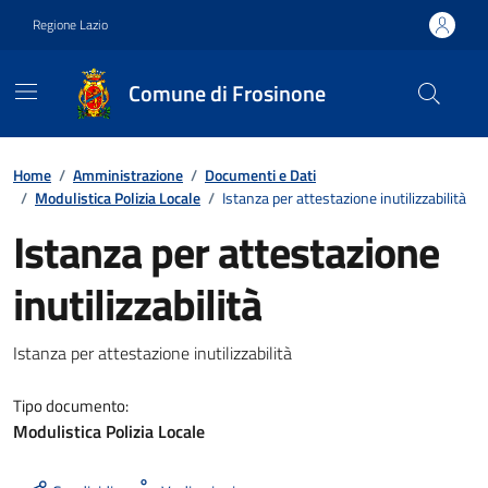
Vai ai contenuti
Vai al footer
Regione Lazio
Comune di Frosinone
Contenuti in evidenza
Home
/
Amministrazione
/
Documenti e Dati
/
Modulistica Polizia Locale
/
Istanza per attestazione inutilizzabilità
Istanza per attestazione
inutilizzabilità
Dettagli del documento
Istanza per attestazione inutilizzabilità
Tipo documento:
Modulistica Polizia Locale