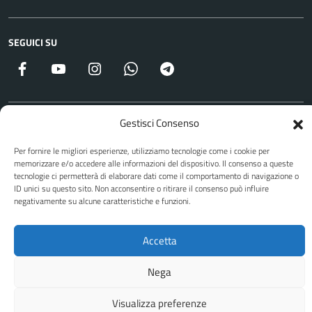
SEGUICI SU
Facebook
YouTube
Instagram
WhatsApp
Telegram
Gestisci Consenso
Attuazione Misure PNRR
Piano di miglioramento del sito
Per fornire le migliori esperienze, utilizziamo tecnologie come i cookie per
memorizzare e/o accedere alle informazioni del dispositivo. Il consenso a queste
tecnologie ci permetterà di elaborare dati come il comportamento di navigazione o
ID unici su questo sito. Non acconsentire o ritirare il consenso può influire
Sito web a cura di Yes I Code
negativamente su alcune caratteristiche e funzioni.
Accetta
Nega
Visualizza preferenze