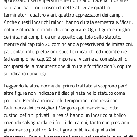
apprezzatori seu superstiti (che non siano macellai, hospites
seu tabernarii, né consoci di dette attività); quattro
terminatori, quattro viari, quattro apprezzatori dei campi.
Anche questi incarichi minori hanno durata semestrale. Vicari,
notai e officiali in capite devono giurare. Ogni figura è meglio
definita nei compiti da un apposito capitolo dello statuto,
mentre dal capitolo 20 cominciano a prescriversi delimitazioni,
particolari interpretazioni, specifici incarichi ed incombenze
(ad esempio nel cap. 23 si impone ai vicari e ai comestabili di
occuparsi della manutenzione di mura e fortificazioni), oppure
si indicano i privilegi.
Leggendo le altre norme del primo trattato si scoprono però
altre figure non indicate né disciplinate nello statuto come i
portinari (sembrano incarichi temporanei, connessi con
l’adunanza dei consiglieri). Vengono poi menzionati otto
custodi definiti privati: in realtà hanno un incarico pubblico
dovendo salvaguardare i frutti dei campi, tanto che prestano
giuramento pubblico. Altra figura pubblica è quella dei