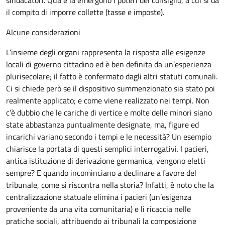
sindacatori. Qua e là emergono i poteri del consiglio, a cui si dà
il compito di imporre collette (tasse e imposte).
Alcune considerazioni
L’insieme degli organi rappresenta la risposta alle esigenze
locali di governo cittadino ed è ben definita da un’esperienza
plurisecolare; il fatto è confermato dagli altri statuti comunali.
Ci si chiede però se il dispositivo summenzionato sia stato poi
realmente applicato; e come viene realizzato nei tempi. Non
c’è dubbio che le cariche di vertice e molte delle minori siano
state abbastanza puntualmente designate, ma, figure ed
incarichi variano secondo i tempi e le necessità? Un esempio
chiarisce la portata di questi semplici interrogativi. I pacieri,
antica istituzione di derivazione germanica, vengono eletti
sempre? E quando incominciano a declinare a favore del
tribunale, come si riscontra nella storia? Infatti, è noto che la
centralizzazione statuale elimina i pacieri (un’esigenza
proveniente da una vita comunitaria) e li ricaccia nelle
pratiche sociali, attribuendo ai tribunali la composizione