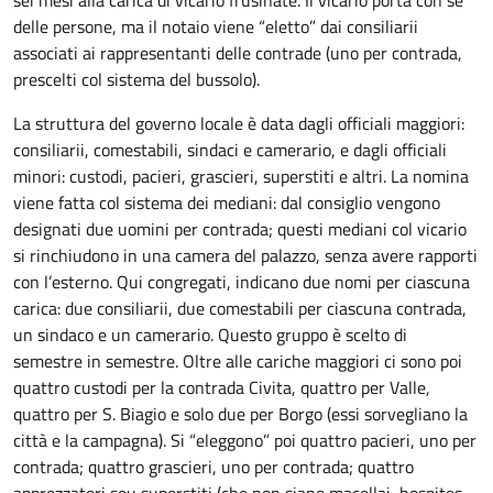
sei mesi alla carica di vicario frusinate. Il vicario porta con sé
delle persone, ma il notaio viene “eletto” dai consiliarii
associati ai rappresentanti delle contrade (uno per contrada,
prescelti col sistema del bussolo).
La struttura del governo locale è data dagli officiali maggiori:
consiliarii, comestabili, sindaci e camerario, e dagli officiali
minori: custodi, pacieri, grascieri, superstiti e altri. La nomina
viene fatta col sistema dei mediani: dal consiglio vengono
designati due uomini per contrada; questi mediani col vicario
si rinchiudono in una camera del palazzo, senza avere rapporti
con l’esterno. Qui congregati, indicano due nomi per ciascuna
carica: due consiliarii, due comestabili per ciascuna contrada,
un sindaco e un camerario. Questo gruppo è scelto di
semestre in semestre. Oltre alle cariche maggiori ci sono poi
quattro custodi per la contrada Civita, quattro per Valle,
quattro per S. Biagio e solo due per Borgo (essi sorvegliano la
città e la campagna). Si “eleggono” poi quattro pacieri, uno per
contrada; quattro grascieri, uno per contrada; quattro