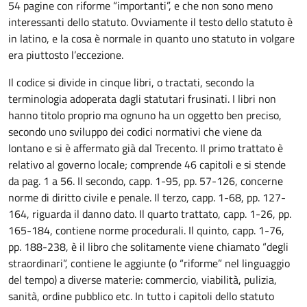
54 pagine con riforme “importanti”, e che non sono meno
interessanti dello statuto. Ovviamente il testo dello statuto è
in latino, e la cosa è normale in quanto uno statuto in volgare
era piuttosto l’eccezione.
Il codice si divide in cinque libri, o tractati, secondo la
terminologia adoperata dagli statutari frusinati. I libri non
hanno titolo proprio ma ognuno ha un oggetto ben preciso,
secondo uno sviluppo dei codici normativi che viene da
lontano e si è affermato già dal Trecento. Il primo trattato è
relativo al governo locale; comprende 46 capitoli e si stende
da pag. 1 a 56. Il secondo, capp. 1-95, pp. 57-126, concerne
norme di diritto civile e penale. Il terzo, capp. 1-68, pp. 127-
164, riguarda il danno dato. Il quarto trattato, capp. 1-26, pp.
165-184, contiene norme procedurali. Il quinto, capp. 1-76,
pp. 188-238, è il libro che solitamente viene chiamato “degli
straordinari”, contiene le aggiunte (o “riforme” nel linguaggio
del tempo) a diverse materie: commercio, viabilità, pulizia,
sanità, ordine pubblico etc. In tutto i capitoli dello statuto