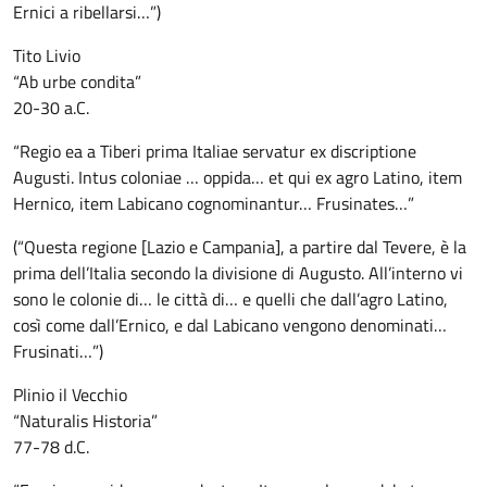
Ernici a ribellarsi…”)
Tito Livio
“Ab urbe condita”
20-30 a.C.
“Regio ea a Tiberi prima Italiae servatur ex discriptione
Augusti. Intus coloniae … oppida… et qui ex agro Latino, item
Hernico, item Labicano cognominantur… Frusinates…”
(“Questa regione [Lazio e Campania], a partire dal Tevere, è la
prima dell’Italia secondo la divisione di Augusto. All’interno vi
sono le colonie di… le città di… e quelli che dall’agro Latino,
così come dall’Ernico, e dal Labicano vengono denominati…
Frusinati…”)
Plinio il Vecchio
“Naturalis Historia”
77-78 d.C.