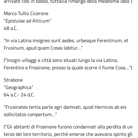
arrivate così in basso, tuttavia rimango della medesima idea”)
Marco Tullio Cicerone
“Epistulae ad Atticum”
48 a.C.
“In via Latina insignes sunt aedes, urbesque Ferentinum, et
Frusinum, apud quam Cosas labitur…”
(“Insigni villaggi e città sono situati lungo la via Latina,
Ferentino e Frosinone, presso la quale scorre il fiume Cosa…”)
Strabone
“Geographica”
64 a.C.- 24 d.C.
“Frusinates tertia parte agri damnati, quod Hernicos ab eis
sollicitatos compertum…”
(“Gli abitanti di Frosinone furono condannati alla perdita di un
terzo del loro territorio, perché emerse che avevano spinto gli