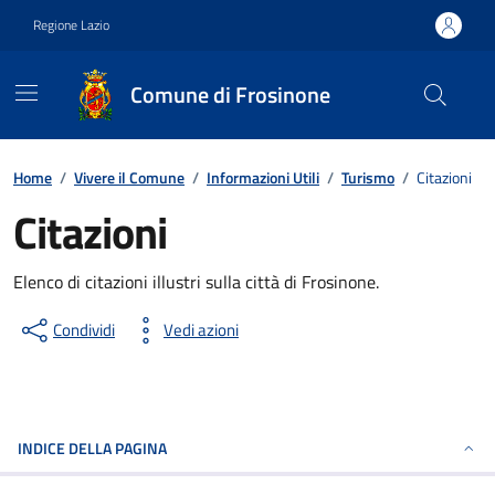
Vai ai contenuti
Vai al footer
Regione Lazio
Comune di Frosinone
Contenuti in evidenza
Home
/
Vivere il Comune
/
Informazioni Utili
/
Turismo
/
Citazioni
Citazioni
Elenco di citazioni illustri sulla città di Frosinone.
Condividi
Vedi azioni
INDICE DELLA PAGINA