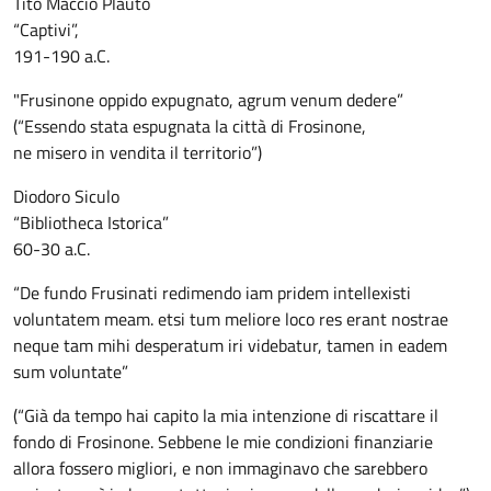
Tito Maccio Plauto
“Captivi”,
191-190 a.C.
"Frusinone oppido expugnato, agrum venum dedere”
(“Essendo stata espugnata la città di Frosinone,
ne misero in vendita il territorio”)
Diodoro Siculo
“Bibliotheca Istorica”
60-30 a.C.
“De fundo Frusinati redimendo iam pridem intellexisti
voluntatem meam. etsi tum meliore loco res erant nostrae
neque tam mihi desperatum iri videbatur, tamen in eadem
sum voluntate”
(“Già da tempo hai capito la mia intenzione di riscattare il
fondo di Frosinone. Sebbene le mie condizioni finanziarie
allora fossero migliori, e non immaginavo che sarebbero