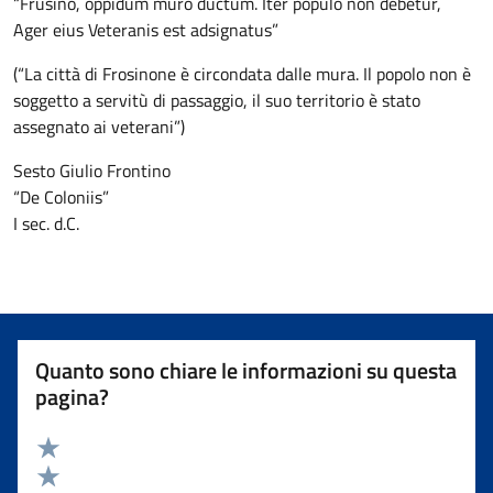
“Frusino, oppidum muro ductum. Iter populo non debetur,
Ager eius Veteranis est adsignatus”
(“La città di Frosinone è circondata dalle mura. Il popolo non è
soggetto a servitù di passaggio, il suo territorio è stato
assegnato ai veterani”)
Sesto Giulio Frontino
“De Coloniis”
I sec. d.C.
Quanto sono chiare le informazioni su questa
pagina?
Valuta 5 stelle su 5