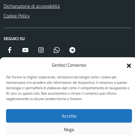
Dichiarazione di accessibilità
Cookie Policy
SEGUICI SU
Facebook
YouTube
Instagram
WhatsApp
Telegram
Gestisci Consenso
Attuazione Misure PNRR
Per fornire le migliori esperienze, utilizziamo tecnologie come i cookie per
Piano di miglioramento del sito
memorizzare e/o accedere alle informazioni del dispositivo. Il consenso a queste
tecnologie ci permetterà di elaborare dati come il comportamento di navigazione o
ID unici su questo sito. Non acconsentire o ritirare il consenso può influire
negativamente su alcune caratteristiche e funzioni.
Sito web a cura di Yes I Code
Accetta
Nega