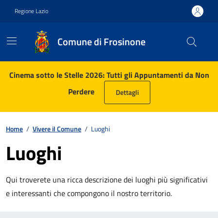
Vai ai contenuti
Vai al footer
Regione Lazio
Comune di Frosinone
Contenuti in evidenza
Cinema sotto le Stelle 2026: Tutti gli Appuntamenti da Non
Perdere
Dettagli
Home
/
Vivere il Comune
/
Luoghi
Luoghi
Qui troverete una ricca descrizione dei luoghi più significativi
e interessanti che compongono il nostro territorio.