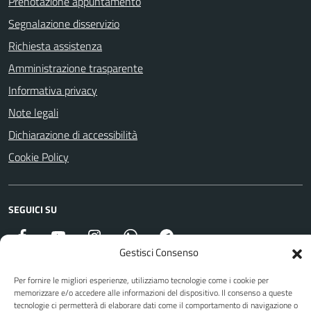
Prenotazione appuntamento
Segnalazione disservizio
Richiesta assistenza
Amministrazione trasparente
Informativa privacy
Note legali
Dichiarazione di accessibilità
Cookie Policy
SEGUICI SU
Facebook
YouTube
Instagram
WhatsApp
Telegram
Gestisci Consenso
Per fornire le migliori esperienze, utilizziamo tecnologie come i cookie per
Attuazione Misure PNRR
memorizzare e/o accedere alle informazioni del dispositivo. Il consenso a queste
tecnologie ci permetterà di elaborare dati come il comportamento di navigazione o
Piano di miglioramento del sito