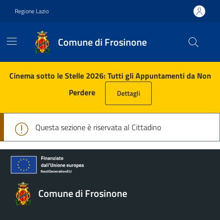
Vai ai contenuti
Vai al footer
Regione Lazio
Comune di Frosinone
Contenuti in evidenza
Cinema sotto le Stelle 2026: Tutti gli Appuntamenti da Non
Perdere
Dettagli
Questa sezione è riservata al Cittadino
Comune di Frosinone