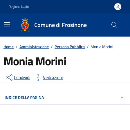
Vai ai contenuti
Vai al footer
Regione Lazio
Comune di Frosinone
Contenuti in evidenza
Home
/
Amministrazione
/
Persona Pubblica
/
Monia Morini
Monia Morini
Condividi
Vedi azioni
INDICE DELLA PAGINA