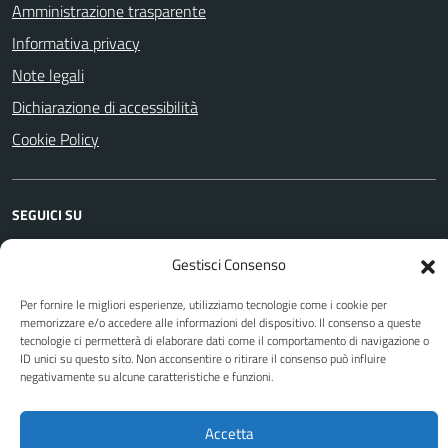
Amministrazione trasparente
Informativa privacy
Note legali
Dichiarazione di accessibilità
Cookie Policy
SEGUICI SU
Facebook
YouTube
Instagram
WhatsApp
Telegram
Gestisci Consenso
Per fornire le migliori esperienze, utilizziamo tecnologie come i cookie per
memorizzare e/o accedere alle informazioni del dispositivo. Il consenso a queste
Attuazione Misure PNRR
tecnologie ci permetterà di elaborare dati come il comportamento di navigazione o
Piano di miglioramento del sito
ID unici su questo sito. Non acconsentire o ritirare il consenso può influire
negativamente su alcune caratteristiche e funzioni.
Sito web a cura di Yes I Code
Accetta